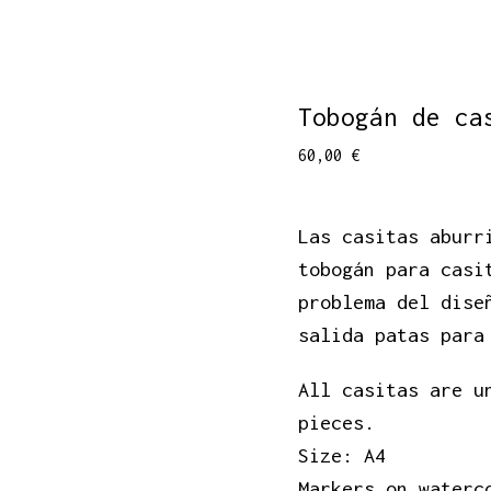
Tobogán de ca
60,00
€
Las casitas aburr
tobogán para casi
problema del dise
salida patas para
All casitas are u
pieces.
Size: A4
Markers on waterc