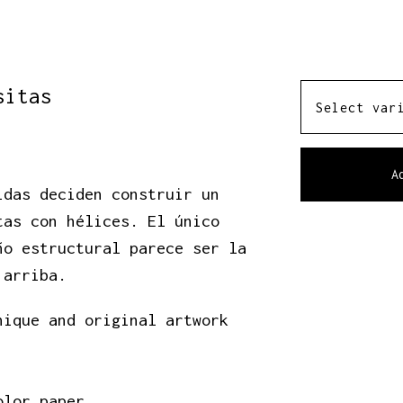
sitas
A
idas deciden construir un
tas con hélices. El único
ño estructural parece ser la
 arriba.
nique and original artwork
olor paper.