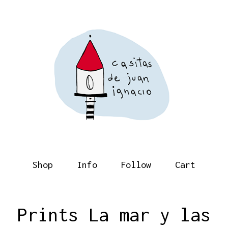
Shop
Info
Follow
Cart
Prints La mar y las