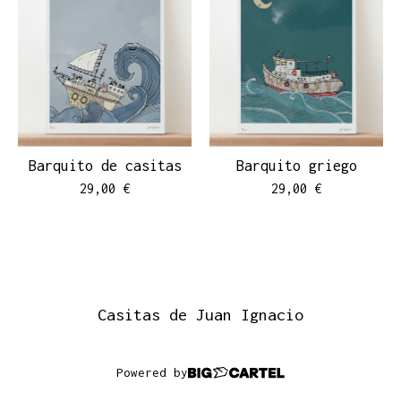
Barquito de casitas
Barquito griego
29,00
€
29,00
€
Casitas de Juan Ignacio
Powered by