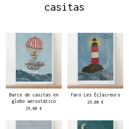
casitas
Barco de casitas en
Faro Les Éclaireurs
globo aerostático
29,00
€
29,00
€